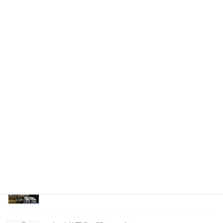
お知らせ
次の記事
２３.１１.第３５回 日本療術学会
（研究発表）
2023年11月1日
最近の投稿
ありがとう１９周年
2025年12月1日
25.11.TBAトータル美健協会定期勉強会（講師）
2025年11月17日